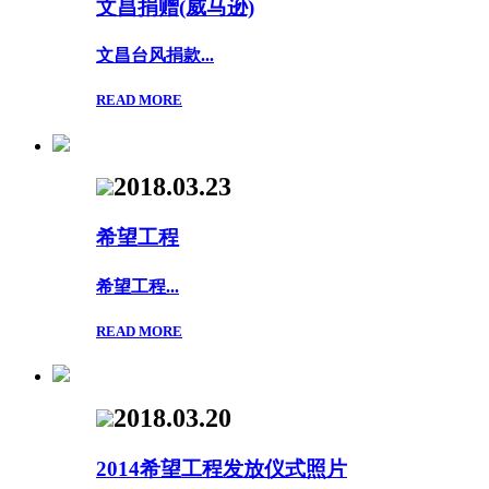
文昌捐赠(威马逊)
文昌台风捐款...
READ MORE
2018.03.23
希望工程
希望工程...
READ MORE
2018.03.20
2014希望工程发放仪式照片