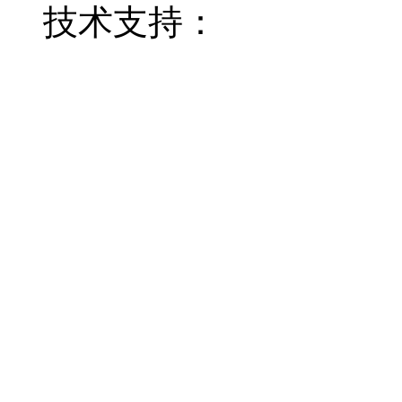
技术支持：