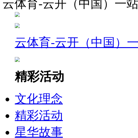
云体育-云开（中国）一
云体育-云开（中国）
精彩活动
文化理念
精彩活动
星华故事