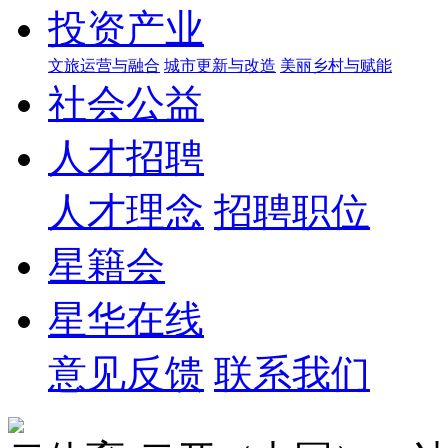
投资产业
文旅运营与融合
城市更新与改造
美丽乡村与赋能
社会公益
人才招聘
人才理念
招聘职位
星籍会
星华在线
意见反馈
联系我们