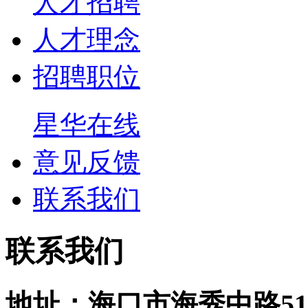
人才招聘
人才理念
招聘职位
星华在线
意见反馈
联系我们
联系我们
地址：海口市海秀中路51