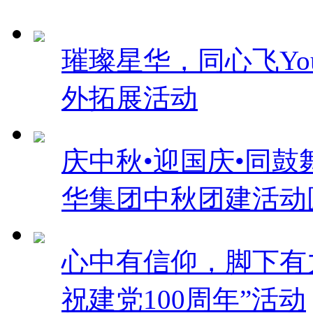
璀璨星华，同心飞You
外拓展活动
庆中秋•迎国庆•同鼓
华集团中秋团建活动
心中有信仰，脚下有力
祝建党100周年”活动