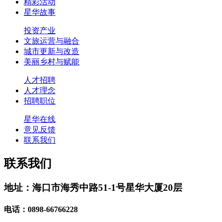
精彩活动
星华故事
投资产业
文旅运营与融合
城市更新与改造
美丽乡村与赋能
人才招聘
人才理念
招聘职位
星华在线
意见反馈
联系我们
联系我们
地址：海口市海秀中路51-1号星华大厦20层
电话：0898-66766228