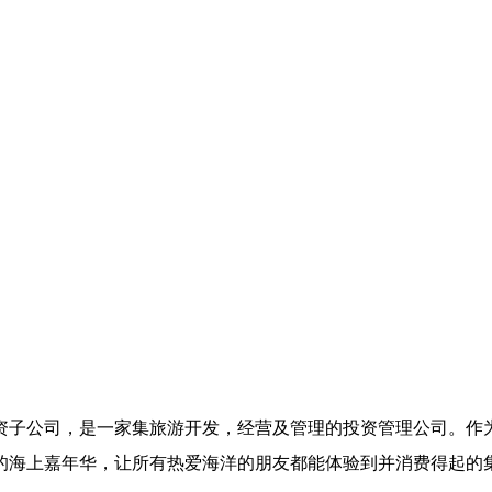
全资子公司，是一家集旅游开发，经营及管理的投资管理公司。
的海上嘉年华，让所有热爱海洋的朋友都能体验到并消费得起的