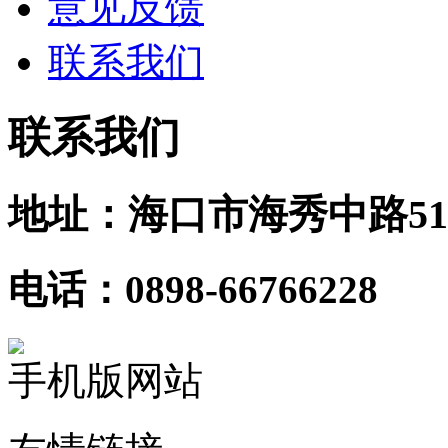
意见反馈
联系我们
联系我们
地址：海口市海秀中路51
电话：0898-66766228
手机版网站