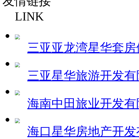
友情链接
LINK
三亚亚龙湾星华套房
三亚星华旅游开发有
海南中田旅业开发有
海口星华房地产开发