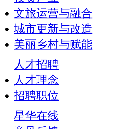
文旅运营与融合
城市更新与改造
美丽乡村与赋能
人才招聘
人才理念
招聘职位
星华在线