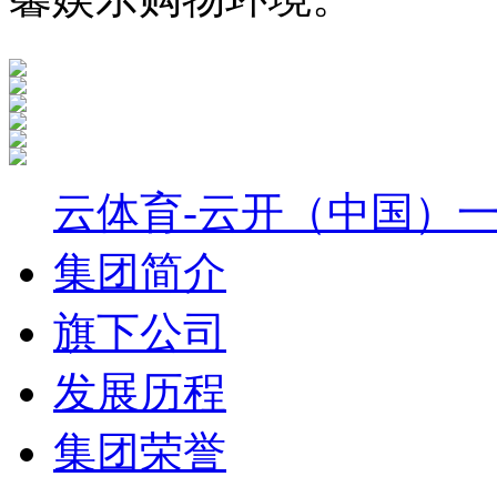
云体育-云开（中国）
集团简介
旗下公司
发展历程
集团荣誉