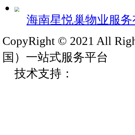
海南星悦巢物业服务
CopyRight © 2021 All
国）一站式服务平台
技术支持：