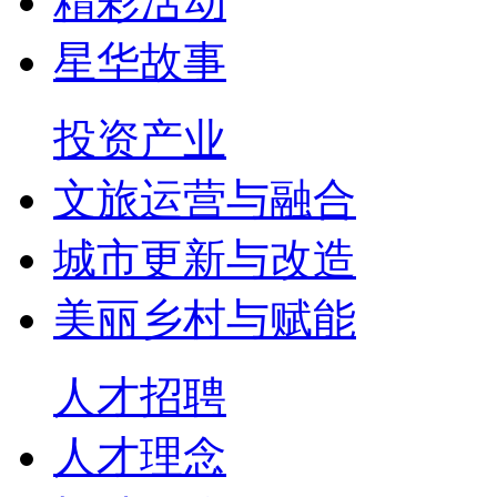
精彩活动
星华故事
投资产业
文旅运营与融合
城市更新与改造
美丽乡村与赋能
人才招聘
人才理念