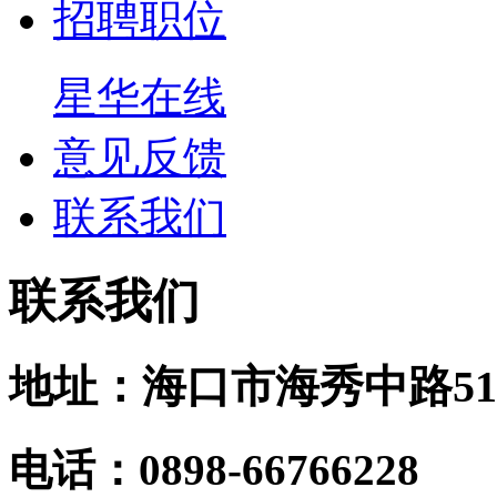
招聘职位
星华在线
意见反馈
联系我们
联系我们
地址：海口市海秀中路51
电话：0898-66766228