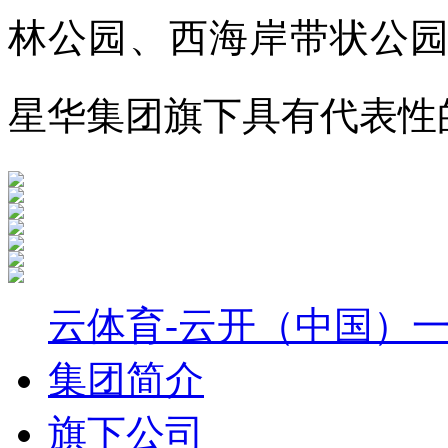
林公园、西海岸带状公
星华集团旗下具有代表性
云体育-云开（中国）
集团简介
旗下公司