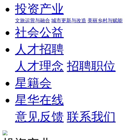
投资产业
文旅运营与融合
城市更新与改造
美丽乡村与赋能
社会公益
人才招聘
人才理念
招聘职位
星籍会
星华在线
意见反馈
联系我们