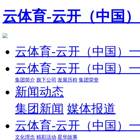
云体育-云开（中国
云体育-云开（中国）
云体育-云开（中国）
集团简介
旗下公司
发展历程
集团荣誉
新闻动态
集团新闻
媒体报道
云体育-云开（中国）
文化理念
精彩活动
星华故事