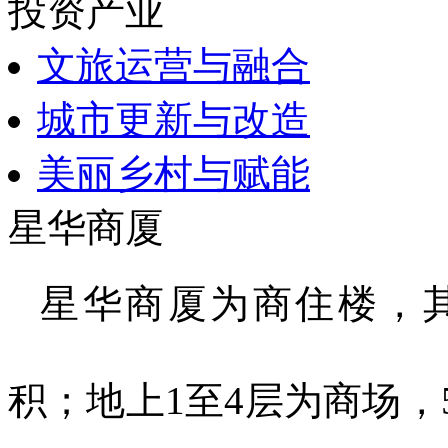
投资产业
文旅运营与融合
城市更新与改造
美丽乡村与赋能
星华商厦
星华商厦为商住楼，
积；地上1至4层为商场，