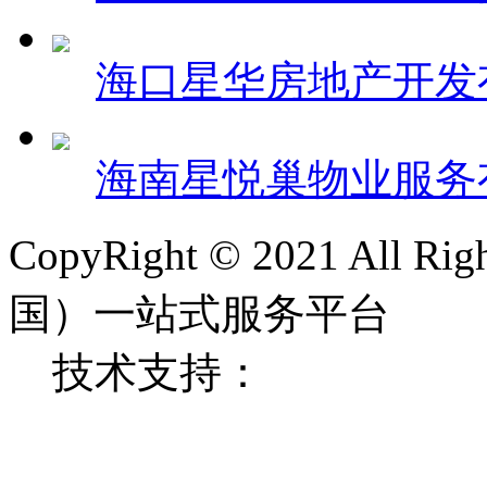
海口星华房地产开发
海南星悦巢物业服务
CopyRight © 2021 All
国）一站式服务平台
技术支持：