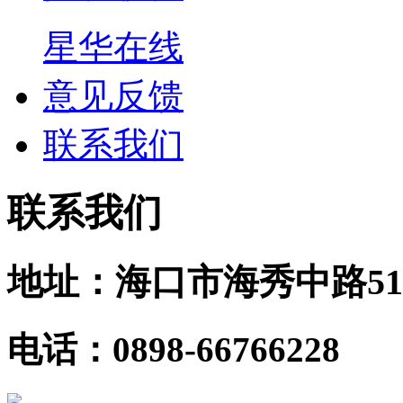
星华在线
意见反馈
联系我们
联系我们
地址：海口市海秀中路51
电话：0898-66766228