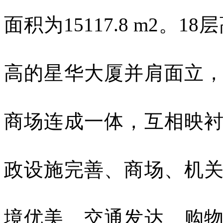
面积为15117.8 m2。
高的星华大厦并肩面立
商场连成一体，互相映
政设施完善、商场、机
境优美、交通发达、购