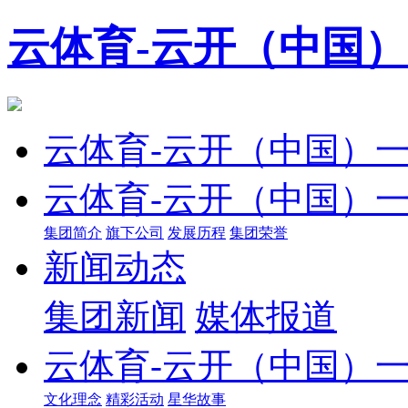
云体育-云开（中国
云体育-云开（中国）
云体育-云开（中国）
集团简介
旗下公司
发展历程
集团荣誉
新闻动态
集团新闻
媒体报道
云体育-云开（中国）
文化理念
精彩活动
星华故事