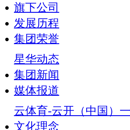
旗下公司
发展历程
集团荣誉
星华动态
集团新闻
媒体报道
云体育-云开（中国）
文化理念