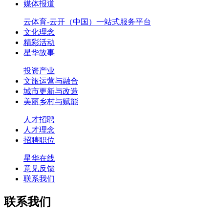
媒体报道
云体育-云开（中国）一站式服务平台
文化理念
精彩活动
星华故事
投资产业
文旅运营与融合
城市更新与改造
美丽乡村与赋能
人才招聘
人才理念
招聘职位
星华在线
意见反馈
联系我们
联系我们