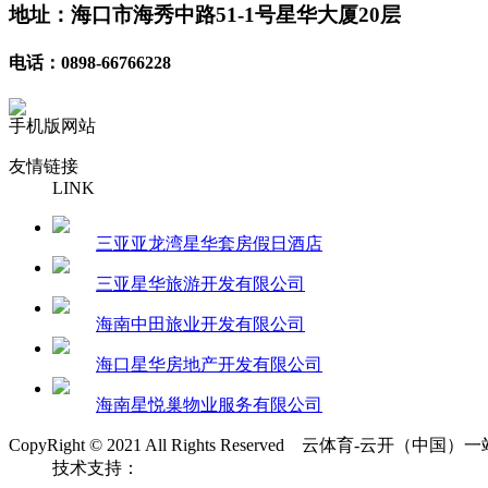
地址：海口市海秀中路51-1号星华大厦20层
电话：0898-66766228
手机版网站
友情链接
LINK
三亚亚龙湾星华套房假日酒店
三亚星华旅游开发有限公司
海南中田旅业开发有限公司
海口星华房地产开发有限公司
海南星悦巢物业服务有限公司
CopyRight © 2021 All Rights Reserved 云体育-云开
技术支持：